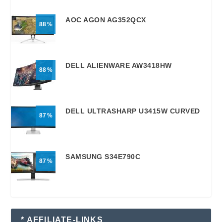
AOC AGON AG352QCX
88
DELL ALIENWARE AW3418HW
88
DELL ULTRASHARP U3415W CURVED
87
SAMSUNG S34E790C
87
* AFFILIATE-LINKS