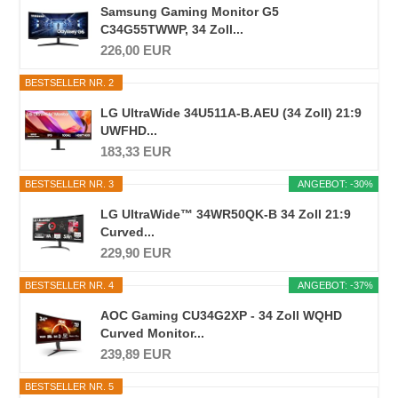
Samsung Gaming Monitor G5
C34G55TWWP, 34 Zoll...
226,00 EUR
BESTSELLER NR. 2
LG UltraWide 34U511A-B.AEU (34 Zoll) 21:9
UWFHD...
183,33 EUR
BESTSELLER NR. 3
ANGEBOT: -30%
LG UltraWide™ 34WR50QK-B 34 Zoll 21:9
Curved...
229,90 EUR
BESTSELLER NR. 4
ANGEBOT: -37%
AOC Gaming CU34G2XP - 34 Zoll WQHD
Curved Monitor...
239,89 EUR
BESTSELLER NR. 5