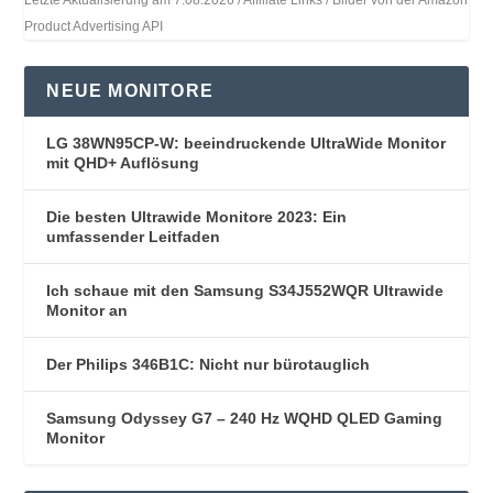
Letzte Aktualisierung am 7.08.2026 / Affiliate Links / Bilder von der Amazon
Product Advertising API
NEUE MONITORE
LG 38WN95CP-W: beeindruckende UltraWide Monitor
mit QHD+ Auflösung
Die besten Ultrawide Monitore 2023: Ein
umfassender Leitfaden
Ich schaue mit den Samsung S34J552WQR Ultrawide
Monitor an
Der Philips 346B1C: Nicht nur bürotauglich
Samsung Odyssey G7 – 240 Hz WQHD QLED Gaming
Monitor