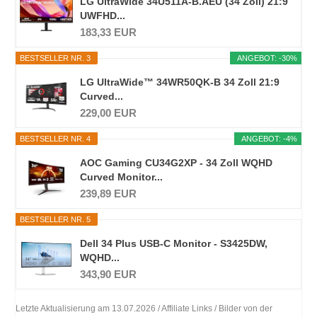
LG UltraWide 34U511A-B.AEU (34 Zoll) 21:9
UWFHD...
183,33 EUR
BESTSELLER NR. 3
ANGEBOT: -30%
LG UltraWide™ 34WR50QK-B 34 Zoll 21:9
Curved...
229,00 EUR
BESTSELLER NR. 4
ANGEBOT: -4%
AOC Gaming CU34G2XP - 34 Zoll WQHD
Curved Monitor...
239,89 EUR
BESTSELLER NR. 5
Dell 34 Plus USB-C Monitor - S3425DW,
WQHD...
343,90 EUR
Letzte Aktualisierung am 13.07.2026 / Affiliate Links / Bilder von der