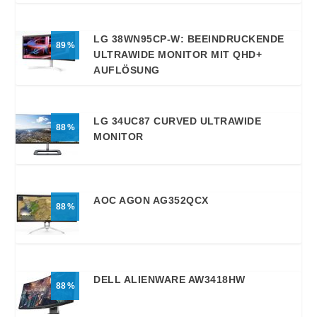
LG 38WN95CP-W: BEEINDRUCKENDE
89
ULTRAWIDE MONITOR MIT QHD+
AUFLÖSUNG
LG 34UC87 CURVED ULTRAWIDE
88
MONITOR
AOC AGON AG352QCX
88
DELL ALIENWARE AW3418HW
88