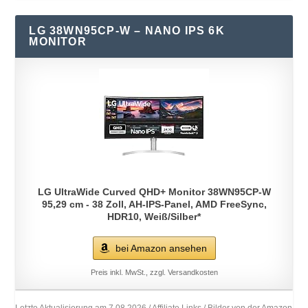
LG 38WN95CP-W – NANO IPS 6K
MONITOR
LG UltraWide Curved QHD+ Monitor 38WN95CP-W
95,29 cm - 38 Zoll, AH-IPS-Panel, AMD FreeSync,
HDR10, Weiß/Silber*
bei Amazon ansehen
Preis inkl. MwSt., zzgl. Versandkosten