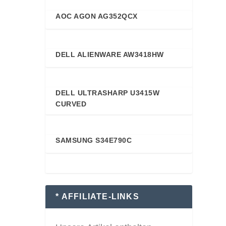
AOC AGON AG352QCX
88
DELL ALIENWARE AW3418HW
88
DELL ULTRASHARP U3415W
87
CURVED
SAMSUNG S34E790C
87
* AFFILIATE-LINKS