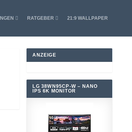
UNGEN
RATGEBER
21:9 WALLPAPER
ANZEIGE
LG 38WN95CP-W – NANO
IPS 6K MONITOR