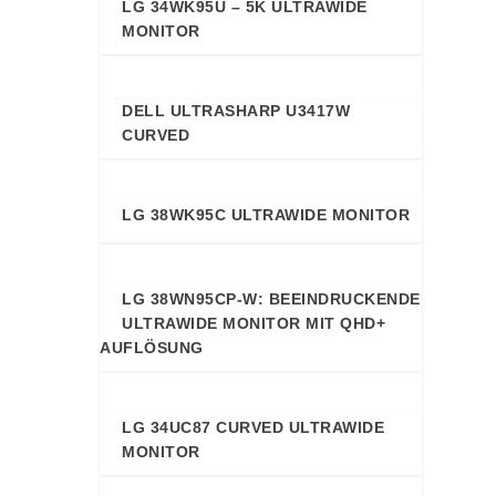
LG 34WK95U – 5K ULTRAWIDE
91
MONITOR
DELL ULTRASHARP U3417W
89
CURVED
LG 38WK95C ULTRAWIDE MONITOR
89
LG 38WN95CP-W: BEEINDRUCKENDE
89
ULTRAWIDE MONITOR MIT QHD+
AUFLÖSUNG
LG 34UC87 CURVED ULTRAWIDE
88
MONITOR