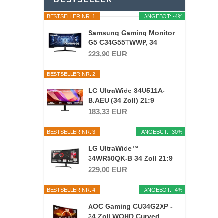
BESTSELLER NR. 1
ANGEBOT: -4%
Samsung Gaming Monitor
G5 C34G55TWWP, 34
Zoll...
223,90 EUR
BESTSELLER NR. 2
LG UltraWide 34U511A-
B.AEU (34 Zoll) 21:9
UWFHD...
183,33 EUR
BESTSELLER NR. 3
ANGEBOT: -30%
LG UltraWide™
34WR50QK-B 34 Zoll 21:9
Curved...
229,00 EUR
BESTSELLER NR. 4
ANGEBOT: -4%
AOC Gaming CU34G2XP -
34 Zoll WQHD Curved