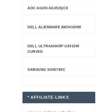
AOC AGON AG352QCX
88
DELL ALIENWARE AW3418HW
88
DELL ULTRASHARP U3415W
87
CURVED
SAMSUNG S34E790C
87
* AFFILIATE-LINKS