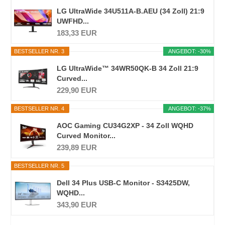
LG UltraWide 34U511A-B.AEU (34 Zoll) 21:9
UWFHD...
183,33 EUR
BESTSELLER NR. 3
ANGEBOT: -30%
LG UltraWide™ 34WR50QK-B 34 Zoll 21:9
Curved...
229,90 EUR
BESTSELLER NR. 4
ANGEBOT: -37%
AOC Gaming CU34G2XP - 34 Zoll WQHD
Curved Monitor...
239,89 EUR
BESTSELLER NR. 5
Dell 34 Plus USB-C Monitor - S3425DW,
WQHD...
343,90 EUR