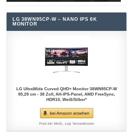
LG 38WN95CP-W – NANO IPS 6K
MONITOR
LG UltraWide Curved QHD+ Monitor 38WN95CP-W
95,29 cm - 38 Zoll, AH-IPS-Panel, AMD FreeSync,
HDR10, Weiß/Silber*
bei Amazon ansehen
Preis inkl. MwSt., zzgl. Versandkosten