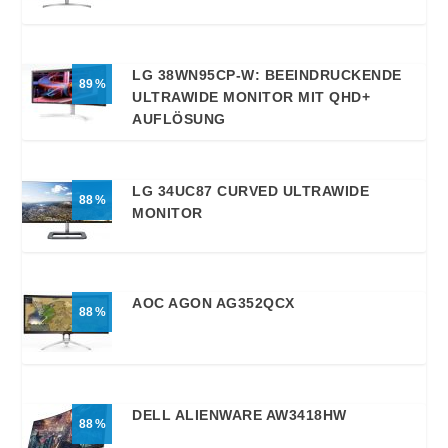
LG 38WN95CP-W: BEEINDRUCKENDE
89
ULTRAWIDE MONITOR MIT QHD+
AUFLÖSUNG
LG 34UC87 CURVED ULTRAWIDE
88
MONITOR
AOC AGON AG352QCX
88
DELL ALIENWARE AW3418HW
88