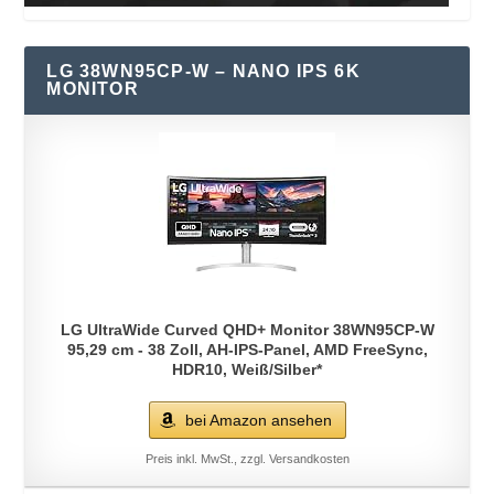
LG 38WN95CP-W – NANO IPS 6K
MONITOR
LG UltraWide Curved QHD+ Monitor 38WN95CP-W
95,29 cm - 38 Zoll, AH-IPS-Panel, AMD FreeSync,
HDR10, Weiß/Silber*
bei Amazon ansehen
Preis inkl. MwSt., zzgl. Versandkosten