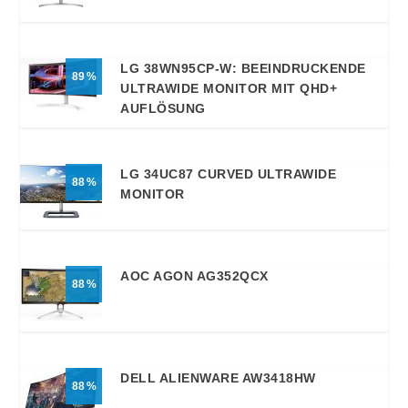
LG 38WN95CP-W: BEEINDRUCKENDE
89
ULTRAWIDE MONITOR MIT QHD+
AUFLÖSUNG
LG 34UC87 CURVED ULTRAWIDE
88
MONITOR
AOC AGON AG352QCX
88
DELL ALIENWARE AW3418HW
88