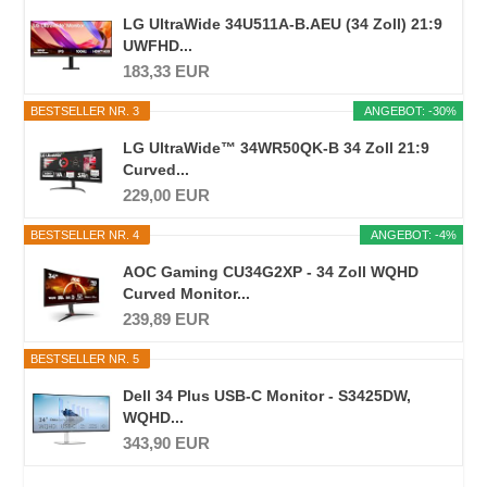
LG UltraWide 34U511A-B.AEU (34 Zoll) 21:9
UWFHD...
183,33 EUR
BESTSELLER NR. 3
ANGEBOT: -30%
LG UltraWide™ 34WR50QK-B 34 Zoll 21:9
Curved...
229,00 EUR
BESTSELLER NR. 4
ANGEBOT: -4%
AOC Gaming CU34G2XP - 34 Zoll WQHD
Curved Monitor...
239,89 EUR
BESTSELLER NR. 5
Dell 34 Plus USB-C Monitor - S3425DW,
WQHD...
343,90 EUR