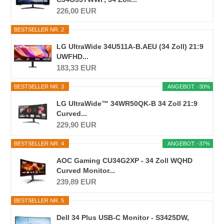
226,00 EUR
BESTSELLER NR. 2
LG UltraWide 34U511A-B.AEU (34 Zoll) 21:9
UWFHD...
183,33 EUR
BESTSELLER NR. 3
ANGEBOT: -30%
LG UltraWide™ 34WR50QK-B 34 Zoll 21:9
Curved...
229,90 EUR
BESTSELLER NR. 4
ANGEBOT: -37%
AOC Gaming CU34G2XP - 34 Zoll WQHD
Curved Monitor...
239,89 EUR
BESTSELLER NR. 5
Dell 34 Plus USB-C Monitor - S3425DW,