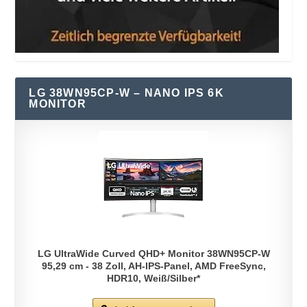
LG 38WN95CP-W – NANO IPS 6K
MONITOR
LG UltraWide Curved QHD+ Monitor 38WN95CP-W
95,29 cm - 38 Zoll, AH-IPS-Panel, AMD FreeSync,
HDR10, Weiß/Silber*