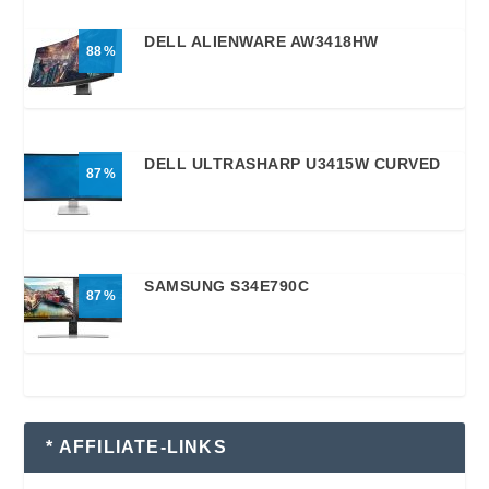
DELL ALIENWARE AW3418HW
88
DELL ULTRASHARP U3415W CURVED
87
SAMSUNG S34E790C
87
* AFFILIATE-LINKS