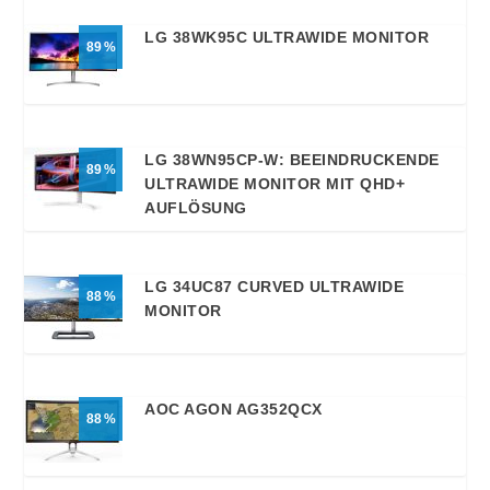
LG 38WK95C ULTRAWIDE MONITOR
89
LG 38WN95CP-W: BEEINDRUCKENDE
89
ULTRAWIDE MONITOR MIT QHD+
AUFLÖSUNG
LG 34UC87 CURVED ULTRAWIDE
88
MONITOR
AOC AGON AG352QCX
88