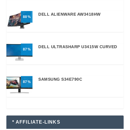
DELL ALIENWARE AW3418HW
88
DELL ULTRASHARP U3415W CURVED
87
SAMSUNG S34E790C
87
* AFFILIATE-LINKS