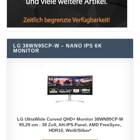
LG 38WN95CP-W – NANO IPS 6K
MONITOR
LG UltraWide Curved QHD+ Monitor 38WN95CP-W
95,29 cm - 38 Zoll, AH-IPS-Panel, AMD FreeSync,
HDR10, Weiß/Silber*