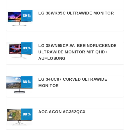
LG 38WK95C ULTRAWIDE MONITOR
89
LG 38WN95CP-W: BEEINDRUCKENDE
89
ULTRAWIDE MONITOR MIT QHD+
AUFLÖSUNG
LG 34UC87 CURVED ULTRAWIDE
88
MONITOR
AOC AGON AG352QCX
88