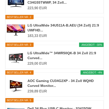
C34G55TWWP, 34 Zoll...
223,90 EUR
BESTSELLER NR. 2
LG UltraWide 34U511A-B.AEU (34 Zoll) 21:9
UWFHD...
183,33 EUR
BESTSELLER NR. 3
ANGEBOT: -30%
LG UltraWide™ 34WR50QK-B 34 Zoll 21:9
Curved...
229,00 EUR
BESTSELLER NR. 4
ANGEBOT: -4%
AOC Gaming CU34G2XP - 34 Zoll WQHD
Curved Monitor...
239,89 EUR
BESTSELLER NR. 5
Dell 34 Plus USB-C Monitor - S3425DW,