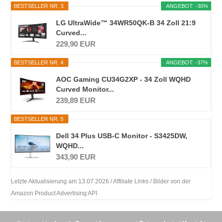
BESTSELLER NR. 3
ANGEBOT: -30%
LG UltraWide™ 34WR50QK-B 34 Zoll 21:9
Curved...
229,90 EUR
BESTSELLER NR. 4
ANGEBOT: -37%
AOC Gaming CU34G2XP - 34 Zoll WQHD
Curved Monitor...
239,89 EUR
BESTSELLER NR. 5
Dell 34 Plus USB-C Monitor - S3425DW,
WQHD...
343,90 EUR
Letzte Aktualisierung am 13.07.2026 / Affiliate Links / Bilder von der
Amazon Product Advertising API