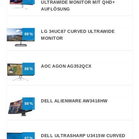
ULTRAWIDE MONITOR MIT QHD+
AUFLÖSUNG
LG 34UC87 CURVED ULTRAWIDE
88
MONITOR
AOC AGON AG352QCX
88
DELL ALIENWARE AW3418HW
88
DELL ULTRASHARP U3415W CURVED
87