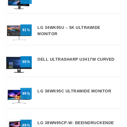
LG 34WK95U – 5K ULTRAWIDE
91
MONITOR
DELL ULTRASHARP U3417W CURVED
89
LG 38WK95C ULTRAWIDE MONITOR
89
LG 38WN95CP-W: BEEINDRUCKENDE
89