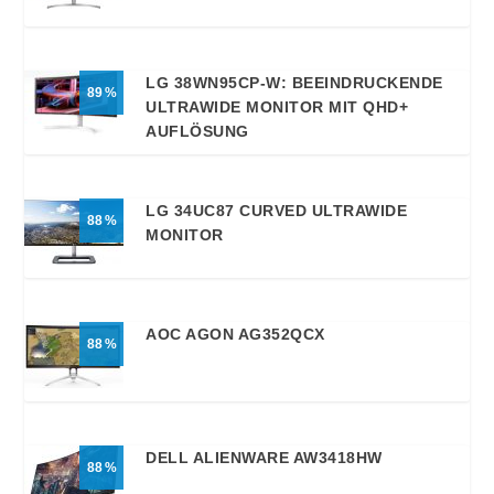
LG 38WN95CP-W: BEEINDRUCKENDE
89
ULTRAWIDE MONITOR MIT QHD+
AUFLÖSUNG
LG 34UC87 CURVED ULTRAWIDE
88
MONITOR
AOC AGON AG352QCX
88
DELL ALIENWARE AW3418HW
88