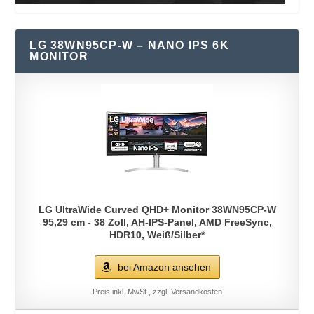
LG 38WN95CP-W – NANO IPS 6K
MONITOR
LG UltraWide Curved QHD+ Monitor 38WN95CP-W
95,29 cm - 38 Zoll, AH-IPS-Panel, AMD FreeSync,
HDR10, Weiß/Silber*
bei Amazon ansehen
Preis inkl. MwSt., zzgl. Versandkosten