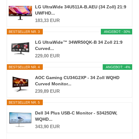
LG UltraWide 34U511A-B.AEU (34 Zoll) 21:9
UWFHD...
183,33 EUR
BESTSELLER NR. 3
ANGEBOT: -30%
LG UltraWide™ 34WR50QK-B 34 Zoll 21:9
Curved...
229,00 EUR
BESTSELLER NR. 4
ANGEBOT: -4%
AOC Gaming CU34G2XP - 34 Zoll WQHD
Curved Monitor...
239,89 EUR
BESTSELLER NR. 5
Dell 34 Plus USB-C Monitor - S3425DW,
WQHD...
343,90 EUR