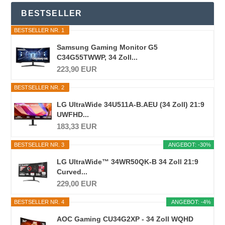
BESTSELLER
BESTSELLER NR. 1
Samsung Gaming Monitor G5
C34G55TWWP, 34 Zoll...
223,90 EUR
BESTSELLER NR. 2
LG UltraWide 34U511A-B.AEU (34 Zoll) 21:9
UWFHD...
183,33 EUR
BESTSELLER NR. 3
ANGEBOT: -30%
LG UltraWide™ 34WR50QK-B 34 Zoll 21:9
Curved...
229,00 EUR
BESTSELLER NR. 4
ANGEBOT: -4%
AOC Gaming CU34G2XP - 34 Zoll WQHD