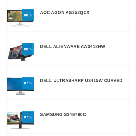
AOC AGON AG352QCX
88
DELL ALIENWARE AW3418HW
88
DELL ULTRASHARP U3415W CURVED
87
SAMSUNG S34E790C
87