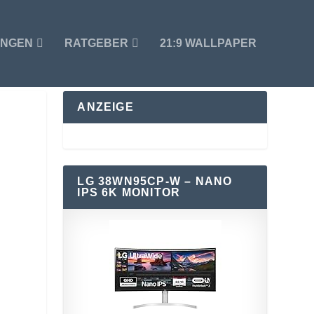
UNGEN
RATGEBER
21:9 WALLPAPER
ANZEIGE
LG 38WN95CP-W – NANO
IPS 6K MONITOR