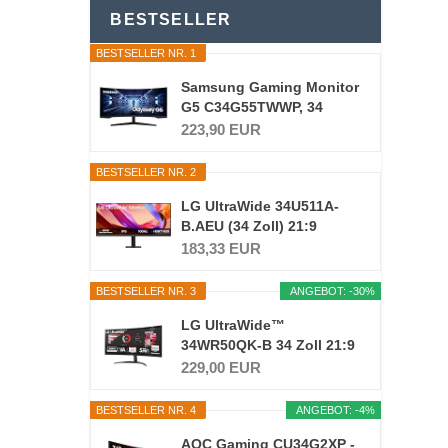
BESTSELLER
BESTSELLER NR. 1
Samsung Gaming Monitor
G5 C34G55TWWP, 34
Zoll...
223,90 EUR
BESTSELLER NR. 2
LG UltraWide 34U511A-
B.AEU (34 Zoll) 21:9
UWFHD...
183,33 EUR
BESTSELLER NR. 3
ANGEBOT: -30%
LG UltraWide™
34WR50QK-B 34 Zoll 21:9
Curved...
229,00 EUR
BESTSELLER NR. 4
ANGEBOT: -4%
AOC Gaming CU34G2XP -