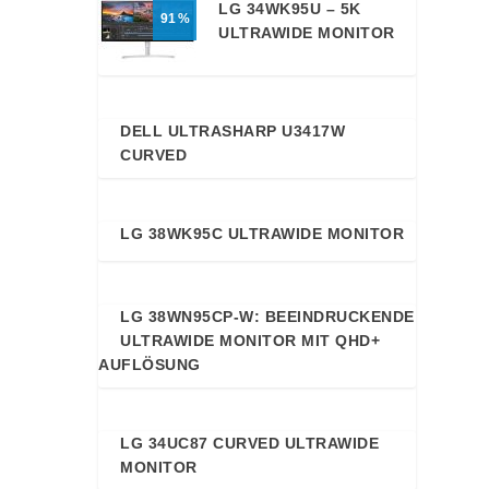
LG 34WK95U – 5K
91
ULTRAWIDE MONITOR
DELL ULTRASHARP U3417W
89
CURVED
LG 38WK95C ULTRAWIDE MONITOR
89
LG 38WN95CP-W: BEEINDRUCKENDE
89
ULTRAWIDE MONITOR MIT QHD+
AUFLÖSUNG
LG 34UC87 CURVED ULTRAWIDE
88
MONITOR