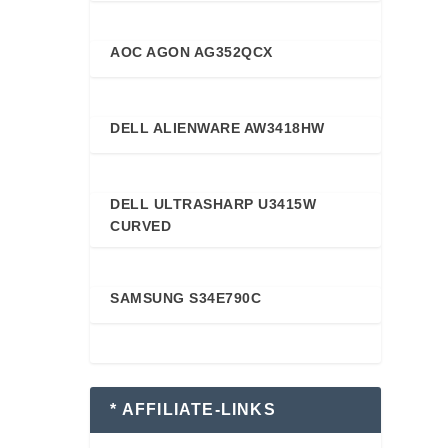
AOC AGON AG352QCX
88
DELL ALIENWARE AW3418HW
88
DELL ULTRASHARP U3415W
87
CURVED
SAMSUNG S34E790C
87
* AFFILIATE-LINKS