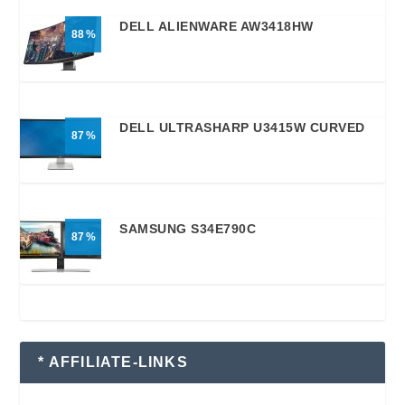
DELL ALIENWARE AW3418HW
88
DELL ULTRASHARP U3415W CURVED
87
SAMSUNG S34E790C
87
* AFFILIATE-LINKS