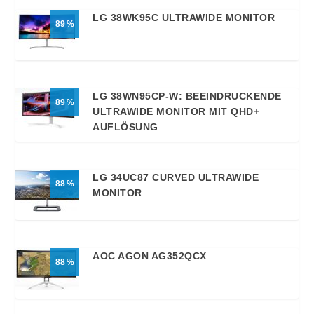
LG 38WK95C ULTRAWIDE MONITOR
89
LG 38WN95CP-W: BEEINDRUCKENDE
89
ULTRAWIDE MONITOR MIT QHD+
AUFLÖSUNG
LG 34UC87 CURVED ULTRAWIDE
88
MONITOR
AOC AGON AG352QCX
88