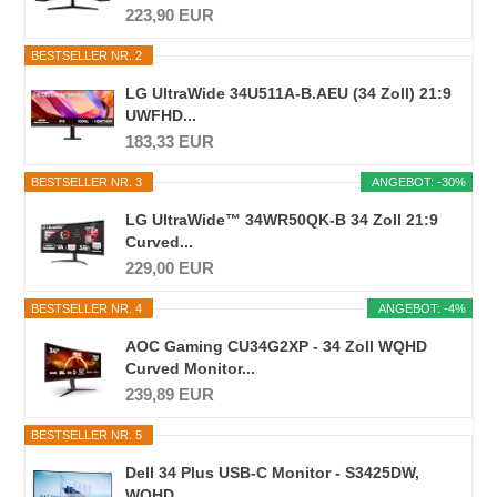
223,90 EUR
BESTSELLER NR. 2
LG UltraWide 34U511A-B.AEU (34 Zoll) 21:9
UWFHD...
183,33 EUR
BESTSELLER NR. 3
ANGEBOT: -30%
LG UltraWide™ 34WR50QK-B 34 Zoll 21:9
Curved...
229,00 EUR
BESTSELLER NR. 4
ANGEBOT: -4%
AOC Gaming CU34G2XP - 34 Zoll WQHD
Curved Monitor...
239,89 EUR
BESTSELLER NR. 5
Dell 34 Plus USB-C Monitor - S3425DW,
WQHD...