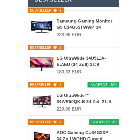
BESTSELLER NR. 1
Samsung Gaming Monitor
G5 C34G55TWWP, 34
Zoll...
223,90 EUR
BESTSELLER NR. 2
LG UltraWide 34U511A-
B.AEU (34 Zoll) 21:9
UWFHD...
183,33 EUR
BESTSELLER NR. 3
ANGEBOT: -30%
LG UltraWide™
34WR50QK-B 34 Zoll 21:9
Curved...
229,00 EUR
BESTSELLER NR. 4
ANGEBOT: -4%
AOC Gaming CU34G2XP -
34 Zoll WQHD Curved