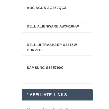
AOC AGON AG352QCX
88
DELL ALIENWARE AW3418HW
88
DELL ULTRASHARP U3415W
87
CURVED
SAMSUNG S34E790C
87
* AFFILIATE-LINKS