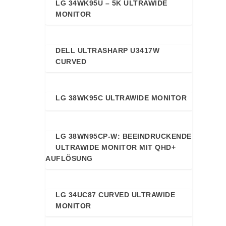
LG 34WK95U – 5K ULTRAWIDE
91
MONITOR
DELL ULTRASHARP U3417W
89
CURVED
LG 38WK95C ULTRAWIDE MONITOR
89
LG 38WN95CP-W: BEEINDRUCKENDE
89
ULTRAWIDE MONITOR MIT QHD+
AUFLÖSUNG
LG 34UC87 CURVED ULTRAWIDE
88
MONITOR