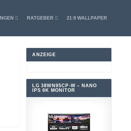
UNGEN
RATGEBER
21:9 WALLPAPER
ANZEIGE
LG 38WN95CP-W – NANO
IPS 6K MONITOR