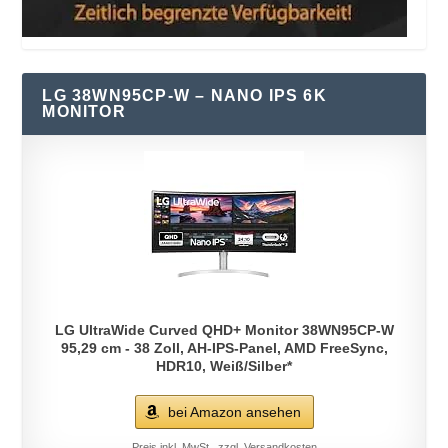
LG 38WN95CP-W – NANO IPS 6K
MONITOR
LG UltraWide Curved QHD+ Monitor 38WN95CP-W
95,29 cm - 38 Zoll, AH-IPS-Panel, AMD FreeSync,
HDR10, Weiß/Silber*
bei Amazon ansehen
Preis inkl. MwSt., zzgl. Versandkosten