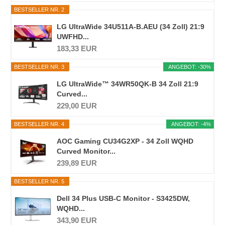
BESTSELLER NR. 2
LG UltraWide 34U511A-B.AEU (34 Zoll) 21:9
UWFHD...
183,33 EUR
BESTSELLER NR. 3
ANGEBOT: -30%
LG UltraWide™ 34WR50QK-B 34 Zoll 21:9
Curved...
229,00 EUR
BESTSELLER NR. 4
ANGEBOT: -4%
AOC Gaming CU34G2XP - 34 Zoll WQHD
Curved Monitor...
239,89 EUR
BESTSELLER NR. 5
Dell 34 Plus USB-C Monitor - S3425DW,
WQHD...
343,90 EUR