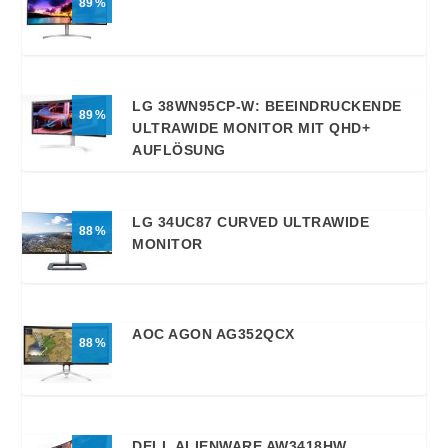
89
LG 38WN95CP-W: BEEINDRUCKENDE
89
ULTRAWIDE MONITOR MIT QHD+
AUFLÖSUNG
LG 34UC87 CURVED ULTRAWIDE
88
MONITOR
AOC AGON AG352QCX
88
DELL ALIENWARE AW3418HW