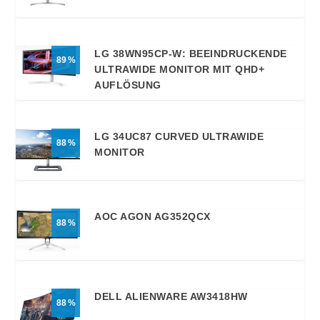
LG 38WN95CP-W: BEEINDRUCKENDE
89
ULTRAWIDE MONITOR MIT QHD+
AUFLÖSUNG
LG 34UC87 CURVED ULTRAWIDE
88
MONITOR
AOC AGON AG352QCX
88
DELL ALIENWARE AW3418HW
88