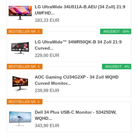
LG UltraWide 34U511A-B.AEU (34 Zoll) 21:9
UWFHD...
183,33 EUR
BESTSELLER NR. 3
ANGEBOT: -30%
LG UltraWide™ 34WR50QK-B 34 Zoll 21:9
Curved...
229,00 EUR
BESTSELLER NR. 4
ANGEBOT: -4%
AOC Gaming CU34G2XP - 34 Zoll WQHD
Curved Monitor...
239,89 EUR
BESTSELLER NR. 5
Dell 34 Plus USB-C Monitor - S3425DW,
WQHD...
343,90 EUR