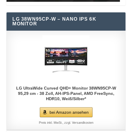
LG 38WN95CP-W – NANO IPS 6K
MONITOR
LG UltraWide Curved QHD+ Monitor 38WN95CP-W
95,29 cm - 38 Zoll, AH-IPS-Panel, AMD FreeSync,
HDR10, Weiß/Silber*
bei Amazon ansehen
Preis inkl. MwSt., zzgl. Versandkosten