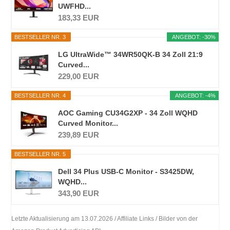
UWFHD...
183,33 EUR
BESTSELLER NR. 3
ANGEBOT: -30%
LG UltraWide™ 34WR50QK-B 34 Zoll 21:9
Curved...
229,00 EUR
BESTSELLER NR. 4
ANGEBOT: -4%
AOC Gaming CU34G2XP - 34 Zoll WQHD
Curved Monitor...
239,89 EUR
BESTSELLER NR. 5
Dell 34 Plus USB-C Monitor - S3425DW,
WQHD...
343,90 EUR
Letzte Aktualisierung am 13.07.2026 / Affiliate Links / Bilder von der