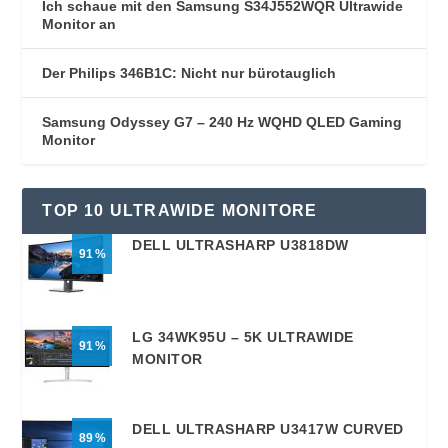
Ich schaue mit den Samsung S34J552WQR Ultrawide
Monitor an
Der Philips 346B1C: Nicht nur bürotauglich
Samsung Odyssey G7 – 240 Hz WQHD QLED Gaming
Monitor
TOP 10 ULTRAWIDE MONITORE
DELL ULTRASHARP U3818DW
91
LG 34WK95U – 5K ULTRAWIDE
91
MONITOR
DELL ULTRASHARP U3417W CURVED
89