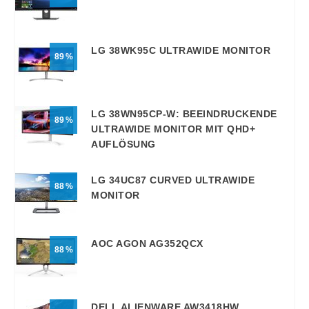
LG 38WK95C ULTRAWIDE MONITOR
89
LG 38WN95CP-W: BEEINDRUCKENDE
89
ULTRAWIDE MONITOR MIT QHD+
AUFLÖSUNG
LG 34UC87 CURVED ULTRAWIDE
88
MONITOR
AOC AGON AG352QCX
88
DELL ALIENWARE AW3418HW