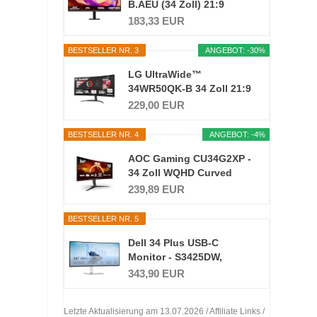
B.AEU (34 Zoll) 21:9
UWFHD...
183,33 EUR
BESTSELLER NR. 3
ANGEBOT: -30%
LG UltraWide™
34WR50QK-B 34 Zoll 21:9
Curved...
229,00 EUR
BESTSELLER NR. 4
ANGEBOT: -4%
AOC Gaming CU34G2XP -
34 Zoll WQHD Curved
Monitor...
239,89 EUR
BESTSELLER NR. 5
Dell 34 Plus USB-C
Monitor - S3425DW,
WQHD...
343,90 EUR
Letzte Aktualisierung am 13.07.2026 / Affiliate Links /