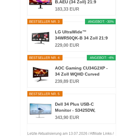
B.AEU (34 Zoll) 21:9
UWFHD...
183,33 EUR
BESTSELLER NR. 3
ANGEBOT: -30%
LG UltraWide™
34WR50QK-B 34 Zoll 21:9
Curved...
229,00 EUR
BESTSELLER NR. 4
ANGEBOT: -4%
AOC Gaming CU34G2XP -
34 Zoll WQHD Curved
Monitor...
239,89 EUR
BESTSELLER NR. 5
Dell 34 Plus USB-C
Monitor - S3425DW,
WQHD...
343,90 EUR
Letzte Aktualisierung am 13.07.2026 / Affiliate Links /