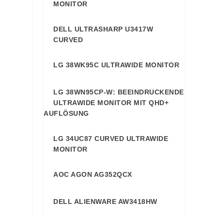
MONITOR
DELL ULTRASHARP U3417W
89
CURVED
LG 38WK95C ULTRAWIDE MONITOR
89
LG 38WN95CP-W: BEEINDRUCKENDE
89
ULTRAWIDE MONITOR MIT QHD+
AUFLÖSUNG
LG 34UC87 CURVED ULTRAWIDE
88
MONITOR
AOC AGON AG352QCX
88
DELL ALIENWARE AW3418HW
88