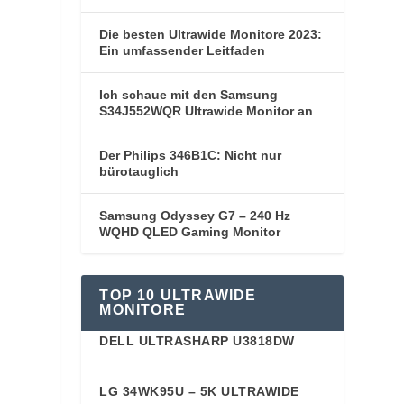
Die besten Ultrawide Monitore 2023:
Ein umfassender Leitfaden
Ich schaue mit den Samsung
S34J552WQR Ultrawide Monitor an
Der Philips 346B1C: Nicht nur
bürotauglich
Samsung Odyssey G7 – 240 Hz
WQHD QLED Gaming Monitor
TOP 10 ULTRAWIDE
MONITORE
DELL ULTRASHARP U3818DW
91
LG 34WK95U – 5K ULTRAWIDE
91