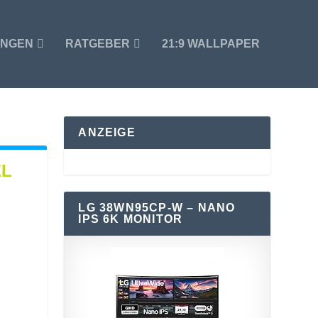
UNGEN
RATGEBER
21:9 WALLPAPER
ANZEIGE
EL
LG 38WN95CP-W – NANO
IPS 6K MONITOR