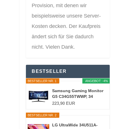
Provision, mit denen wir
beispielsweise unsere Server-
Kosten decken. Der Kaufpreis
ändert sich für Sie dadurch
nicht. Vielen Dank.
BESTSELLER
BESTSELLER NR. 1
ANGEBOT: -4%
Samsung Gaming Monitor
G5 C34G55TWWP, 34
Zoll...
223,90 EUR
BESTSELLER NR. 2
LG UltraWide 34U511A-