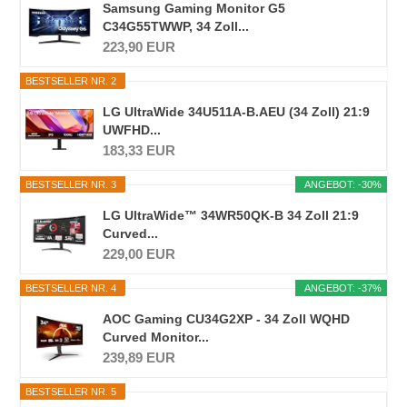
Samsung Gaming Monitor G5
C34G55TWWP, 34 Zoll...
223,90 EUR
BESTSELLER NR. 2
LG UltraWide 34U511A-B.AEU (34 Zoll) 21:9
UWFHD...
183,33 EUR
BESTSELLER NR. 3
ANGEBOT: -30%
LG UltraWide™ 34WR50QK-B 34 Zoll 21:9
Curved...
229,00 EUR
BESTSELLER NR. 4
ANGEBOT: -37%
AOC Gaming CU34G2XP - 34 Zoll WQHD
Curved Monitor...
239,89 EUR
BESTSELLER NR. 5