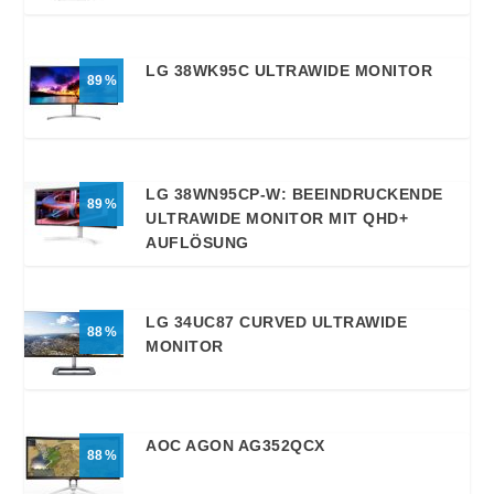
LG 38WK95C ULTRAWIDE MONITOR
89
LG 38WN95CP-W: BEEINDRUCKENDE
89
ULTRAWIDE MONITOR MIT QHD+
AUFLÖSUNG
LG 34UC87 CURVED ULTRAWIDE
88
MONITOR
AOC AGON AG352QCX
88