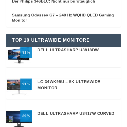
Der Philips 346B1C: Nicht nur bürotauglich
Samsung Odyssey G7 – 240 Hz WQHD QLED Gaming
Monitor
TOP 10 ULTRAWIDE MONITORE
DELL ULTRASHARP U3818DW
91
LG 34WK95U – 5K ULTRAWIDE
91
MONITOR
DELL ULTRASHARP U3417W CURVED
89