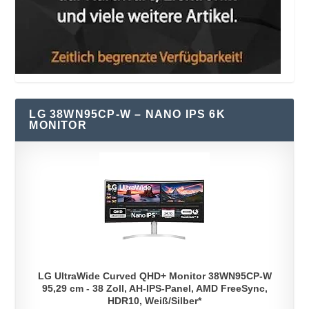
LG 38WN95CP-W – NANO IPS 6K
MONITOR
LG UltraWide Curved QHD+ Monitor 38WN95CP-W
95,29 cm - 38 Zoll, AH-IPS-Panel, AMD FreeSync,
HDR10, Weiß/Silber*