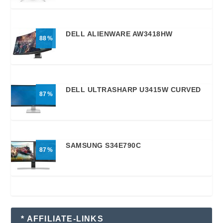
DELL ALIENWARE AW3418HW
88
DELL ULTRASHARP U3415W CURVED
87
SAMSUNG S34E790C
87
* AFFILIATE-LINKS