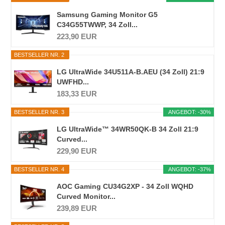
Samsung Gaming Monitor G5
C34G55TWWP, 34 Zoll...
223,90 EUR
BESTSELLER NR. 2
LG UltraWide 34U511A-B.AEU (34 Zoll) 21:9
UWFHD...
183,33 EUR
BESTSELLER NR. 3
ANGEBOT: -30%
LG UltraWide™ 34WR50QK-B 34 Zoll 21:9
Curved...
229,90 EUR
BESTSELLER NR. 4
ANGEBOT: -37%
AOC Gaming CU34G2XP - 34 Zoll WQHD
Curved Monitor...
239,89 EUR