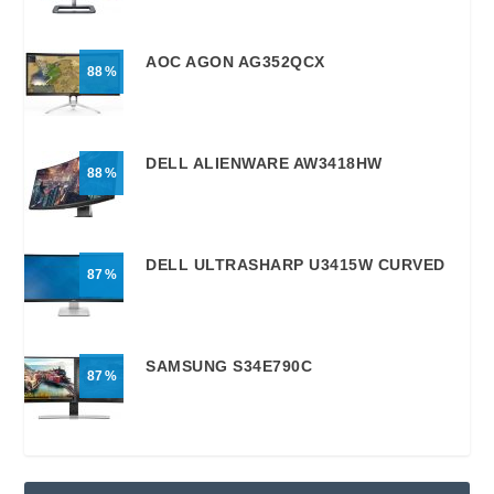
AOC AGON AG352QCX
88
DELL ALIENWARE AW3418HW
88
DELL ULTRASHARP U3415W CURVED
87
SAMSUNG S34E790C
87