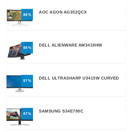
AOC AGON AG352QCX
88
DELL ALIENWARE AW3418HW
88
DELL ULTRASHARP U3415W CURVED
87
SAMSUNG S34E790C
87