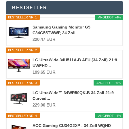
BESTSELLER
BESTSELLER NR. 1
ANGEBOT: -4%
Samsung Gaming Monitor G5
C34G55TWWP, 34 Zoll...
220,47 EUR
BESTSELLER NR. 2
LG UltraWide 34U511A-B.AEU (34 Zoll) 21:9
UWFHD...
199,65 EUR
BESTSELLER NR. 3
ANGEBOT: -30%
LG UltraWide™ 34WR50QK-B 34 Zoll 21:9
Curved...
229,00 EUR
BESTSELLER NR. 4
ANGEBOT: -4%
AOC Gaming CU34G2XP - 34 Zoll WQHD