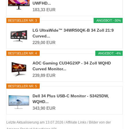
UWFHD...
183,33 EUR
BESTSELLER NR. 3
ANGEBOT: -30%
LG UltraWide™ 34WR50QK-B 34 Zoll 21:9
Curved...
229,00 EUR
BESTSELLER NR. 4
ANGEBOT: -4%
AOC Gaming CU34G2XP - 34 Zoll WQHD
Curved Monitor...
239,89 EUR
BESTSELLER NR. 5
Dell 34 Plus USB-C Monitor - S3425DW,
WQHD...
343,90 EUR
Letzte Aktualisierung am 13.07.2026 / Affiliate Links / Bilder von der