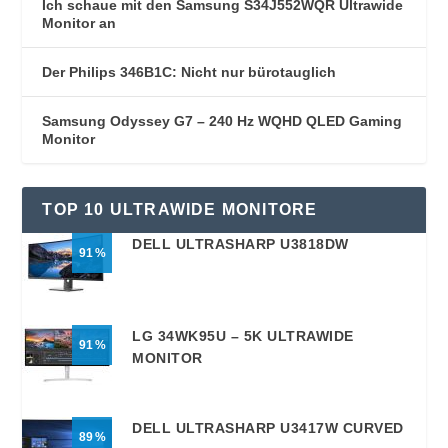
Ich schaue mit den Samsung S34J552WQR Ultrawide
Monitor an
Der Philips 346B1C: Nicht nur bürotauglich
Samsung Odyssey G7 – 240 Hz WQHD QLED Gaming
Monitor
TOP 10 ULTRAWIDE MONITORE
DELL ULTRASHARP U3818DW
91
LG 34WK95U – 5K ULTRAWIDE
91
MONITOR
DELL ULTRASHARP U3417W CURVED
89