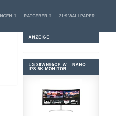
UNGEN
RATGEBER
21:9 WALLPAPER
ANZEIGE
LG 38WN95CP-W – NANO
IPS 6K MONITOR