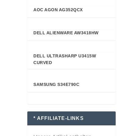
AOC AGON AG352QCX
88
DELL ALIENWARE AW3418HW
88
DELL ULTRASHARP U3415W
87
CURVED
SAMSUNG S34E790C
87
* AFFILIATE-LINKS