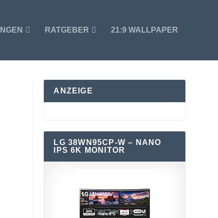
UNGEN
RATGEBER
21:9 WALLPAPER
ANZEIGE
LG 38WN95CP-W – NANO
IPS 6K MONITOR