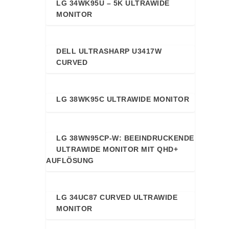
LG 34WK95U – 5K ULTRAWIDE
91
MONITOR
DELL ULTRASHARP U3417W
89
CURVED
LG 38WK95C ULTRAWIDE MONITOR
89
LG 38WN95CP-W: BEEINDRUCKENDE
89
ULTRAWIDE MONITOR MIT QHD+
AUFLÖSUNG
LG 34UC87 CURVED ULTRAWIDE
88
MONITOR