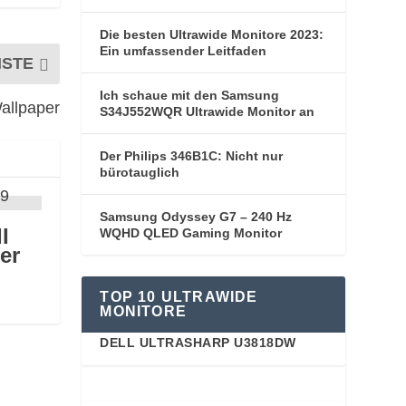
Die besten Ultrawide Monitore 2023:
Ein umfassender Leitfaden
HSTE
Ich schaue mit den Samsung
Wallpaper
S34J552WQR Ultrawide Monitor an
Der Philips 346B1C: Nicht nur
bürotauglich
Samsung Odyssey G7 – 240 Hz
I
WQHD QLED Gaming Monitor
er
TOP 10 ULTRAWIDE
MONITORE
DELL ULTRASHARP U3818DW
91