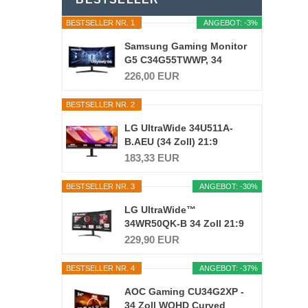
BESTSELLER NR. 1
ANGEBOT: -3%
Samsung Gaming Monitor
G5 C34G55TWWP, 34
Zoll...
226,00 EUR
BESTSELLER NR. 2
LG UltraWide 34U511A-
B.AEU (34 Zoll) 21:9
UWFHD...
183,33 EUR
BESTSELLER NR. 3
ANGEBOT: -30%
LG UltraWide™
34WR50QK-B 34 Zoll 21:9
Curved...
229,90 EUR
BESTSELLER NR. 4
ANGEBOT: -37%
AOC Gaming CU34G2XP -
34 Zoll WQHD Curved