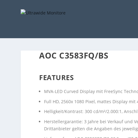
AOC C3583FQ/BS
FEATURES
MVA-LED Curved Display mit FreeSync Technol
Full HD, 2560x 1080 Pixel, mattes Display mit
Helligkeit/Kontrast: 300 cd/m²/2.000:1, Ansch
Herstellergarantie: 3 Jahre bei Verkauf und
Drittanbieter gelten die Angaben des jeweili