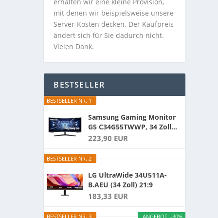
erhalten wir eine kleine Provision,
mit denen wir beispielsweise unsere
Server-Kosten decken. Der Kaufpreis
ändert sich für Sie dadurch nicht.
Vielen Dank.
BESTSELLER
BESTSELLER NR. 1
Samsung Gaming Monitor
G5 C34G55TWWP, 34 Zoll...
223,90 EUR
BESTSELLER NR. 2
LG UltraWide 34U511A-
B.AEU (34 Zoll) 21:9
UWFHD...
183,33 EUR
BESTSELLER NR. 3
ANGEBOT: -30%