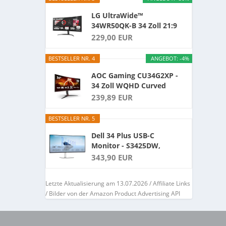
LG UltraWide™
34WR50QK-B 34 Zoll 21:9
Curved...
229,00 EUR
BESTSELLER NR. 4
ANGEBOT: -4%
AOC Gaming CU34G2XP -
34 Zoll WQHD Curved
Monitor...
239,89 EUR
BESTSELLER NR. 5
Dell 34 Plus USB-C
Monitor - S3425DW,
WQHD...
343,90 EUR
Letzte Aktualisierung am 13.07.2026 / Affiliate Links
/ Bilder von der Amazon Product Advertising API