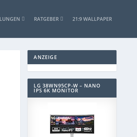
HLUNGEN
RATGEBER
21:9 WALLPAPER
ANZEIGE
LG 38WN95CP-W – NANO
IPS 6K MONITOR