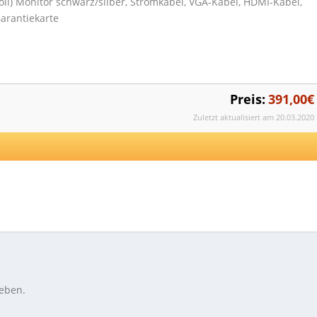
ll) Monitor schwarz/silber, Stromkabel, VGA-Kabel, HDMI-Kabel,
Garantiekarte
Preis:
391,00€
Zuletzt aktualisiert am 20.03.2020
eben.