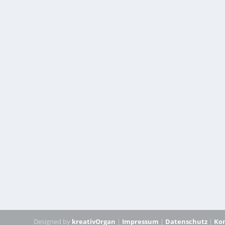
Designed by
kreativOrgan
|
Impressum
|
Datenschutz
|
Ko