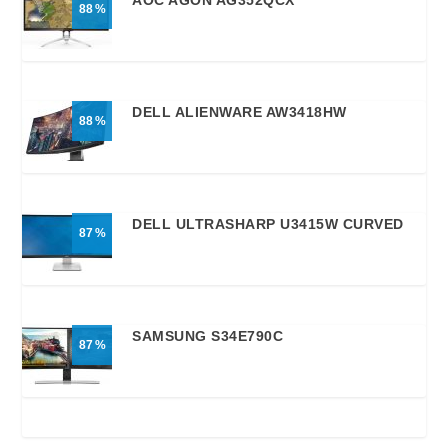
AOC AGON AG352QCX
88
DELL ALIENWARE AW3418HW
88
DELL ULTRASHARP U3415W CURVED
87
SAMSUNG S34E790C
87