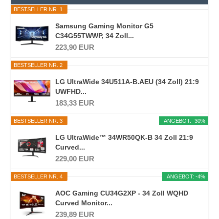
BESTSELLER NR. 1
Samsung Gaming Monitor G5
C34G55TWWP, 34 Zoll...
223,90 EUR
BESTSELLER NR. 2
LG UltraWide 34U511A-B.AEU (34 Zoll) 21:9
UWFHD...
183,33 EUR
BESTSELLER NR. 3
ANGEBOT: -30%
LG UltraWide™ 34WR50QK-B 34 Zoll 21:9
Curved...
229,00 EUR
BESTSELLER NR. 4
ANGEBOT: -4%
AOC Gaming CU34G2XP - 34 Zoll WQHD
Curved Monitor...
239,89 EUR