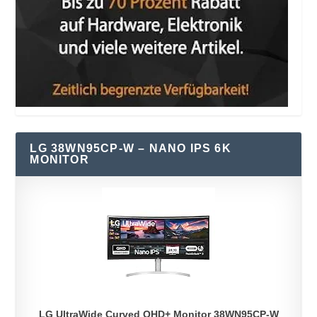
LG 38WN95CP-W – NANO IPS 6K
MONITOR
LG UltraWide Curved QHD+ Monitor 38WN95CP-W