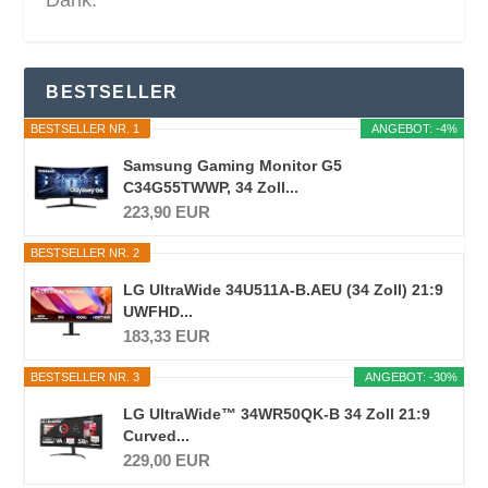
BESTSELLER
BESTSELLER NR. 1
ANGEBOT: -4%
Samsung Gaming Monitor G5
C34G55TWWP, 34 Zoll...
223,90 EUR
BESTSELLER NR. 2
LG UltraWide 34U511A-B.AEU (34 Zoll) 21:9
UWFHD...
183,33 EUR
BESTSELLER NR. 3
ANGEBOT: -30%
LG UltraWide™ 34WR50QK-B 34 Zoll 21:9
Curved...
229,00 EUR