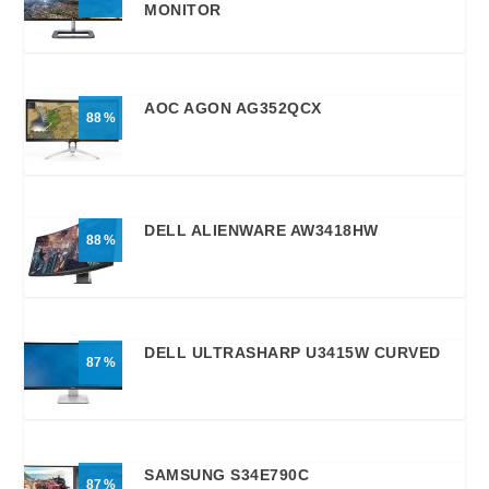
MONITOR
AOC AGON AG352QCX
88
DELL ALIENWARE AW3418HW
88
DELL ULTRASHARP U3415W CURVED
87
SAMSUNG S34E790C
87