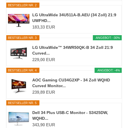
BESTSELLER NR. 2
LG UltraWide 34U511A-B.AEU (34 Zoll) 21:9
UWFHD...
183,33 EUR
BESTSELLER NR. 3
ANGEBOT: -30%
LG UltraWide™ 34WR50QK-B 34 Zoll 21:9
Curved...
229,00 EUR
BESTSELLER NR. 4
ANGEBOT: -4%
AOC Gaming CU34G2XP - 34 Zoll WQHD
Curved Monitor...
239,89 EUR
BESTSELLER NR. 5
Dell 34 Plus USB-C Monitor - S3425DW,
WQHD...
343,90 EUR