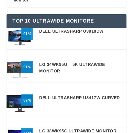
TOP 10 ULTRAWIDE MONITORE
DELL ULTRASHARP U3818DW
91
LG 34WK95U – 5K ULTRAWIDE
91
MONITOR
DELL ULTRASHARP U3417W CURVED
89
LG 38WK95C ULTRAWIDE MONITOR