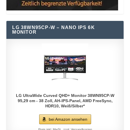
LG 38WN95CP-W – NANO IPS 6K
MONITOR
LG UltraWide Curved QHD+ Monitor 38WN95CP-W
95,29 cm - 38 Zoll, AH-IPS-Panel, AMD FreeSync,
HDR10, Weiß/Silber*
bei Amazon ansehen
Preis inkl. MwSt., zzgl. Versandkosten