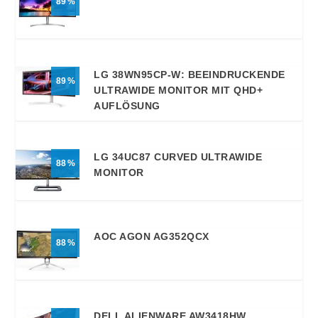
89
LG 38WN95CP-W: BEEINDRUCKENDE
89
ULTRAWIDE MONITOR MIT QHD+
AUFLÖSUNG
LG 34UC87 CURVED ULTRAWIDE
88
MONITOR
AOC AGON AG352QCX
88
DELL ALIENWARE AW3418HW