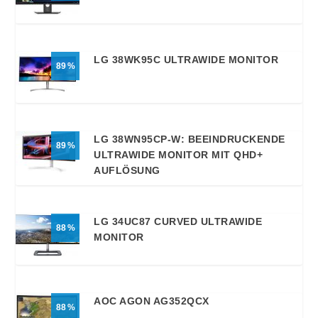
LG 38WK95C ULTRAWIDE MONITOR
89
LG 38WN95CP-W: BEEINDRUCKENDE
89
ULTRAWIDE MONITOR MIT QHD+
AUFLÖSUNG
LG 34UC87 CURVED ULTRAWIDE
88
MONITOR
AOC AGON AG352QCX
88