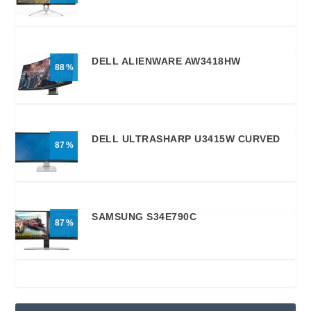
DELL ALIENWARE AW3418HW
88
DELL ULTRASHARP U3415W CURVED
87
SAMSUNG S34E790C
87