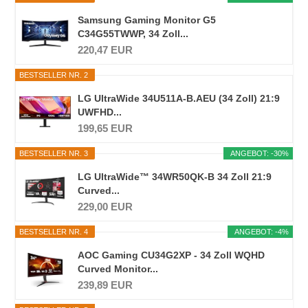
Samsung Gaming Monitor G5
C34G55TWWP, 34 Zoll...
220,47 EUR
BESTSELLER NR. 2
LG UltraWide 34U511A-B.AEU (34 Zoll) 21:9
UWFHD...
199,65 EUR
BESTSELLER NR. 3
ANGEBOT: -30%
LG UltraWide™ 34WR50QK-B 34 Zoll 21:9
Curved...
229,00 EUR
BESTSELLER NR. 4
ANGEBOT: -4%
AOC Gaming CU34G2XP - 34 Zoll WQHD
Curved Monitor...
239,89 EUR