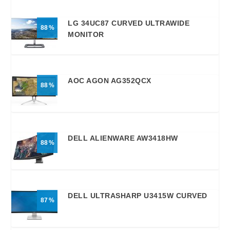
LG 34UC87 CURVED ULTRAWIDE
88
MONITOR
AOC AGON AG352QCX
88
DELL ALIENWARE AW3418HW
88
DELL ULTRASHARP U3415W CURVED
87