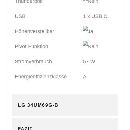
Thunderbolt
USB
1 x USB C
Höhenverstellbar
Pivot-Funktion
Stromverbrauch
57 W
Energieeffizienzklasse
A
LG 34UM69G-B
FAZIT