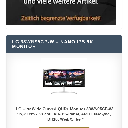
LG 38WN95CP-W – NANO IPS 6K
MONITOR
LG UltraWide Curved QHD+ Monitor 38WN95CP-W
95,29 cm - 38 Zoll, AH-IPS-Panel, AMD FreeSync,
HDR10, Weiß/Silber*