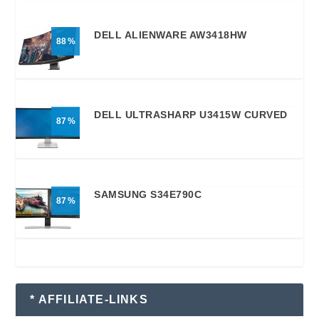
DELL ALIENWARE AW3418HW
88
DELL ULTRASHARP U3415W CURVED
87
SAMSUNG S34E790C
87
* AFFILIATE-LINKS