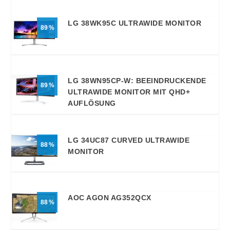
LG 38WK95C ULTRAWIDE MONITOR
89
LG 38WN95CP-W: BEEINDRUCKENDE
89
ULTRAWIDE MONITOR MIT QHD+
AUFLÖSUNG
LG 34UC87 CURVED ULTRAWIDE
88
MONITOR
AOC AGON AG352QCX
88