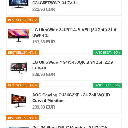
C34G55TWWP, 34 Zoll...
223,90 EUR
BESTSELLER NR. 2
LG UltraWide 34U511A-B.AEU (34 Zoll) 21:9
UWFHD...
183,33 EUR
BESTSELLER NR. 3
ANGEBOT: -30%
LG UltraWide™ 34WR50QK-B 34 Zoll 21:9
Curved...
229,90 EUR
BESTSELLER NR. 4
ANGEBOT: -37%
AOC Gaming CU34G2XP - 34 Zoll WQHD
Curved Monitor...
239,89 EUR
BESTSELLER NR. 5
Dell 34 Plus USB-C Monitor - S3425DW,